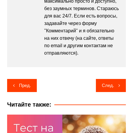
максимально просто и доступно,
без заумных терминов. Стараюсь
для вас 24/7. Если есть вопросы,
задавайте через форму
"Комментарий" и я обязательно
на них отвечу (на сайте, ответы
по email и другим контактам не
отправляются).
Навигация
Пред.
След.
по
записям
Читайте также: