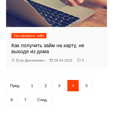
Как оформить займ
Как получить займ на карту, не
выходя из дома
Егор Дмитриевич
05.04.2018
0
Пагинация
Пред.
1
2
3
4
5
записей
6
7
След.