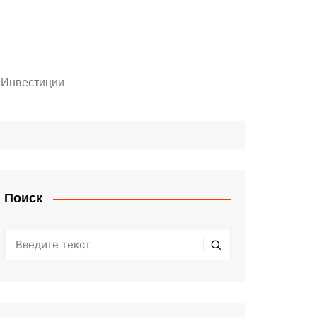
Инвестиции
Личный кабинет инвестора
шенники!
Статьи
оры
Поиск