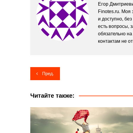
Егор Дмитриеви
Finotes.ru. Мо
и доступно, без
есть вопросы, 
обязательно на 
контактам не о
Навигация
Пред.
по
записям
Читайте также: