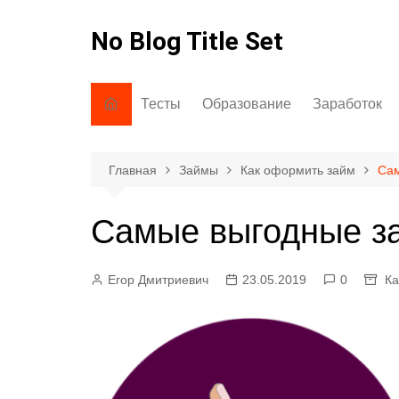
Перейти
к
No Blog Title Set
содержимому
Тесты
Образование
Заработок
На знания/кругозор
Как говорить
Через интерн
На грамотность
Как писать
Главная
Займы
Как оформить займ
Сам
На внимание
Интересно знать
Самые выгодные з
Психологические тесты
Егор Дмитриевич
23.05.2019
0
Ка