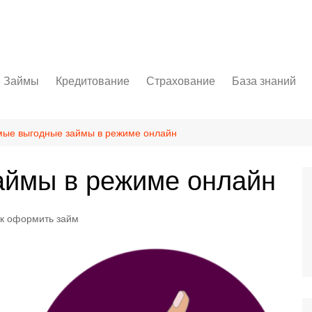
Займы
Кредитование
Страхование
База знаний
ет
Личный кабинет
Потребительский кредит
ОСАГО
Бизнес
Как оформить займ
Автокредит
КАСКО
Осторожно, мо
ые выгодные займы в режиме онлайн
Ипотека
Банковские сп
аймы в режиме онлайн
Кредитная карта
Полезное
к оформить займ