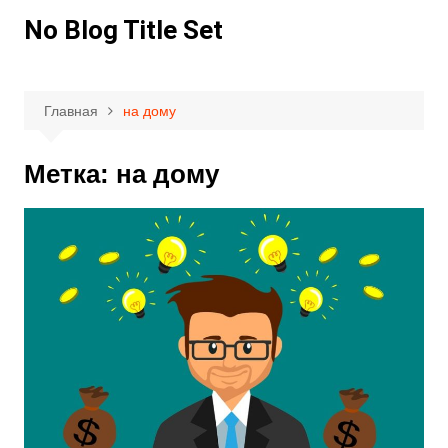
Перейти
No Blog Title Set
к
содержимому
Главная
на дому
Метка:
на дому