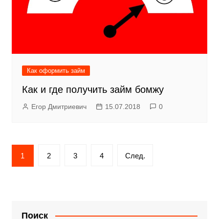
Как оформить займ
Как и где получить займ бомжу
Егор Дмитриевич
15.07.2018
0
Пагинация
1
2
3
4
След.
записей
Поиск