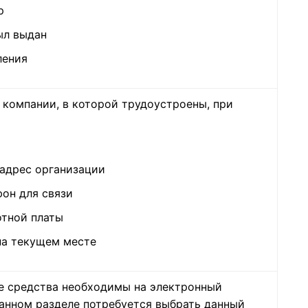
р
ыл выдан
ления
 компании, в которой трудоустроены, при
адрес организации
он для связи
отной платы
на текущем месте
е средства необходимы на электронный
данном разделе потребуется выбрать данный