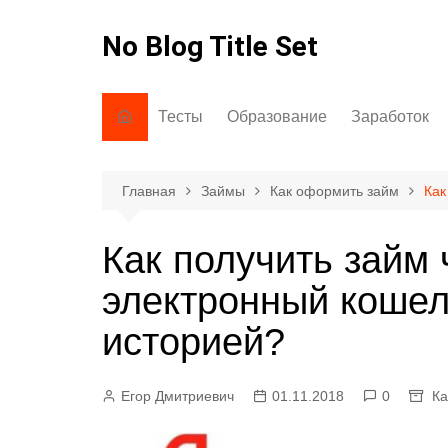
Перейти
к
No Blog Title Set
содержимому
Тесты
Образование
Заработок
На знания/кругозор
Как говорить
Через интерн
На грамотность
Как писать
Главная
Займы
Как оформить займ
Как
На внимание
Интересно знать
Как получить займ 
Психологические тесты
электронный кошел
историей?
Егор Дмитриевич
01.11.2018
0
Ка