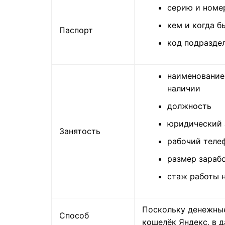
серию и номе
кем и когда б
Паспорт
код подразде
наименование
наличии
должность
юридический 
Занятость
рабочий телеф
размер зараб
стаж работы 
Поскольку денежны
Способ
кошелёк Яндекс, в 