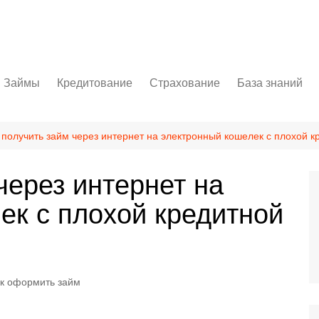
Займы
Кредитование
Страхование
База знаний
ет
Личный кабинет
Потребительский кредит
ОСАГО
Бизнес
Как оформить займ
Автокредит
КАСКО
Осторожно, мо
 получить займ через интернет на электронный кошелек с плохой 
Ипотека
Банковские сп
через интернет на
Кредитная карта
Полезное
ек с плохой кредитной
к оформить займ