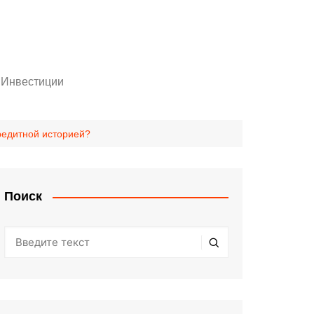
Инвестиции
Личный кабинет инвестора
шенники!
Статьи
кредитной историей?
оры
Поиск