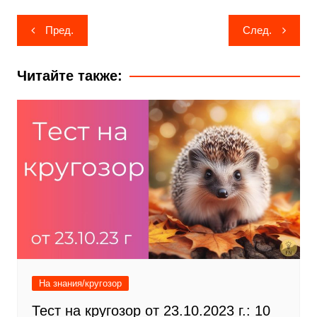
Навигация
Пред.
След.
по
записям
Читайте также:
На знания/кругозор
Тест на кругозор от 23.10.2023 г.: 10