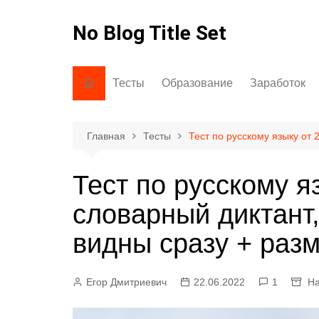
Перейти
к
No Blog Title Set
содержимому
Тесты
Образование
Заработок
На знания/кругозор
Как говорить
Через интерн
На грамотность
Как писать
Главная
Тесты
Тест по русскому языку от 
На внимание
Интересно знать
Тест по русскому яз
Психологические тесты
словарный диктант,
видны сразу + раз
Егор Дмитриевич
22.06.2022
1
На