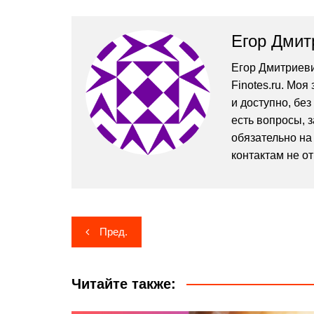
Егор Дмит
Егор Дмитриеви
Finotes.ru. Мо
и доступно, без
есть вопросы, 
обязательно на 
контактам не о
Навигация
Пред.
по
записям
Читайте также: