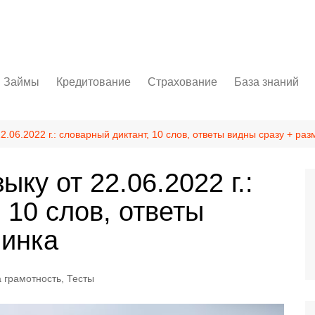
Займы
Кредитование
Страхование
База знаний
ет
Личный кабинет
Потребительский кредит
ОСАГО
Бизнес
Как оформить займ
Автокредит
КАСКО
Осторожно, мо
22.06.2022 г.: словарный диктант, 10 слов, ответы видны сразу + ра
Ипотека
Банковские сп
ыку от 22.06.2022 г.:
Кредитная карта
Полезное
 10 слов, ответы
минка
 грамотность
,
Тесты