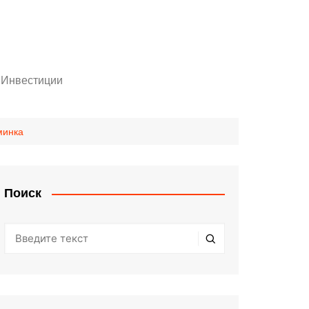
Инвестиции
Личный кабинет инвестора
шенники!
Статьи
зминка
оры
Поиск