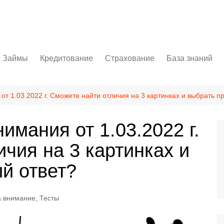
Займы
Кредитование
Страхование
База знаний
ет
Личный кабинет
Потребительский кредит
ОСАГО
Бизнес
Как оформить займ
Автокредит
КАСКО
Осторожно, мо
от 1.03.2022 г. Сможете найти отличия на 3 картинках и выбрать п
Ипотека
Банковские сп
имания от 1.03.2022 г.
Кредитная карта
Полезное
чия на 3 картинках и
й ответ?
 внимание
,
Тесты