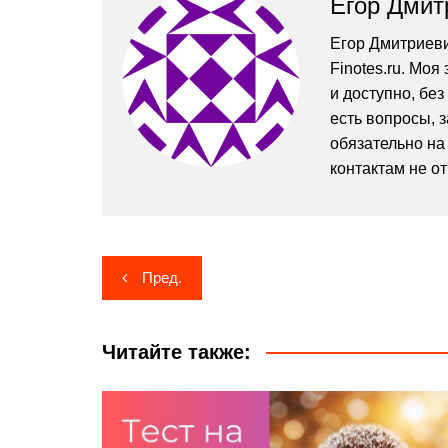
Егор Дмит
Егор Дмитриеви
Finotes.ru. Мо
и доступно, без
есть вопросы, 
обязательно на 
контактам не о
Навигация
Пред.
по
записям
Читайте также: