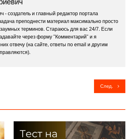
риевич
ч - создатель и главный редактор портала
я задача преподнести материал максимально просто
 заумных терминов. Стараюсь для вас 24/7. Если
задавайте через форму "Комментарий" и я
них отвечу (на сайте, ответы по email и другим
тправляются).
След.