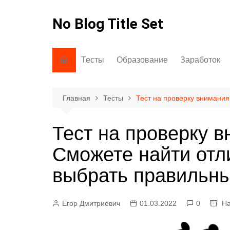
Перейти
к
No Blog Title Set
содержимому
Тесты
Образование
Заработок
На знания/кругозор
Как говорить
Через интерн
На грамотность
Как писать
Главная
Тесты
Тест на проверку внимания 
На внимание
Интересно знать
Тест на проверку вн
Психологические тесты
Сможете найти отли
выбрать правильны
Егор Дмитриевич
01.03.2022
0
На