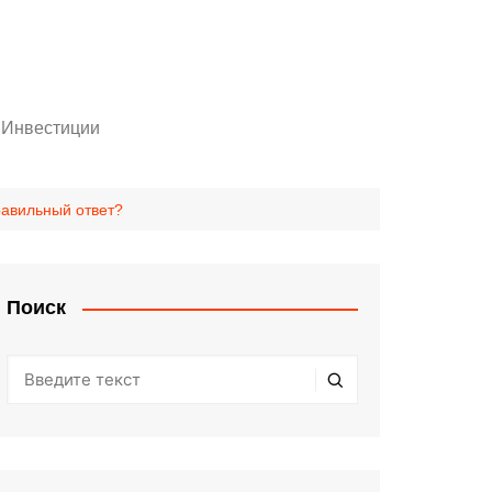
Инвестиции
Личный кабинет инвестора
шенники!
Статьи
равильный ответ?
оры
Поиск